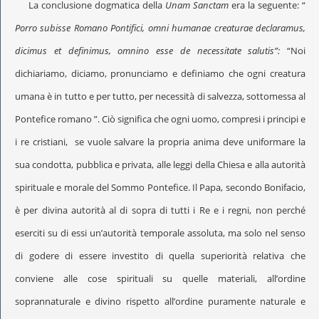
La conclusione dogmatica della
Unam Sanctam
era la seguente: “
Porro subisse Romano Pontifici, omni humanae creaturae declaramus,
dicimus et definimus, omnino esse de necessitate salutis”:
“Noi
dichiariamo, diciamo, pronunciamo e definiamo che ogni creatura
umana è in tutto e per tutto, per necessità di salvezza, sottomessa al
Pontefice romano ”. Ciò significa che ogni uomo, compresi i principi e
i re cristiani, se vuole salvare la propria anima deve uniformare la
sua condotta, pubblica e privata, alle leggi della Chiesa e alla autorità
spirituale e morale del Sommo Pontefice. Il Papa, secondo Bonifacio,
è per divina autorità al di sopra di tutti i Re e i regni, non perché
eserciti su di essi un’autorità temporale assoluta, ma solo nel senso
di godere di essere investito di quella superiorità relativa che
conviene alle cose spirituali su quelle materiali, all’ordine
soprannaturale e divino rispetto all’ordine puramente naturale e