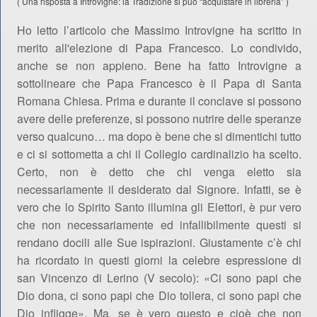
(
Una risposta a Introvigne: la Tradizione si può “acquistare in libreria”
)
Ho letto l’articolo che Massimo Introvigne ha scritto in
merito all'elezione di Papa Francesco. Lo condivido,
anche se non appieno. Bene ha fatto Introvigne a
sottolineare che Papa Francesco è il Papa di Santa
Romana Chiesa. Prima e durante il conclave si possono
avere delle preferenze, si possono nutrire delle speranze
verso qualcuno… ma dopo è bene che si dimentichi tutto
e ci si sottometta a chi il Collegio cardinalizio ha scelto.
Certo, non è detto che chi venga eletto sia
necessariamente il desiderato dal Signore. Infatti, se è
vero che lo Spirito Santo illumina gli Elettori, è pur vero
che non necessariamente ed infallibilmente questi si
rendano docili alle Sue ispirazioni. Giustamente c’è chi
ha ricordato in questi giorni la celebre espressione di
san Vincenzo di Lerino (V secolo): «Ci sono papi che
Dio dona, ci sono papi che Dio tollera, ci sono papi che
Dio infligge». Ma, se è vero questo e cioè che non