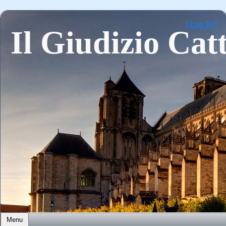
[
Log In
]
Il Giudizio Catt
Menu