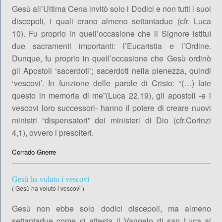
Gesù all’Ultima Cena invitò solo i Dodici e non tutti i suoi
discepoli, i quali erano almeno settantadue (cfr. Luca
10). Fu proprio in quell’occasione che il Signore istituì
due sacramenti importanti: l’Eucaristia e l’Ordine.
Dunque, fu proprio in quell’occasione che Gesù ordinò
gli Apostoli ‘sacerdoti’; sacerdoti nella pienezza, quindi
‘vescovi’. In funzione delle parole di Cristo: “(…) fate
questo in memoria di me”(Luca 22,19), gli apostoli -e i
vescovi loro successori- hanno il potere di creare nuovi
ministri “dispensatori” dei ministeri di Dio (cfr.Corinzi
4,1), ovvero i presbiteri.
Corrado Gnerre
Gesù ha voluto i vescovi
(
Gesù ha voluto i vescovi
)
Gesù non ebbe solo dodici discepoli, ma almeno
settantadue come ci attesta il Vangelo di san Luca al