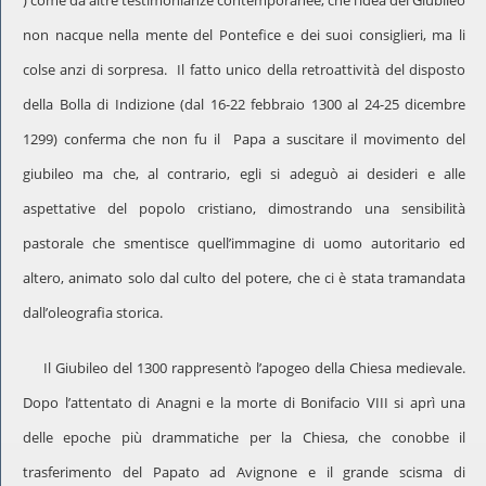
) come da altre testimonianze contemporanee, che l’idea del Giubileo
non nacque nella mente del Pontefice e dei suoi consiglieri, ma li
colse anzi di sorpresa. Il fatto unico della retroattività del disposto
della Bolla di Indizione (dal 16-22 febbraio 1300 al 24-25 dicembre
1299) conferma che non fu il Papa a suscitare il movimento del
giubileo ma che, al contrario, egli si adeguò ai desideri e alle
aspettative del popolo cristiano, dimostrando una sensibilità
pastorale che smentisce quell’immagine di uomo autoritario ed
altero, animato solo dal culto del potere, che ci è stata tramandata
dall’oleografia storica.
Il Giubileo del 1300 rappresentò l’apogeo della Chiesa medievale.
Dopo l’attentato di Anagni e la morte di Bonifacio VIII si aprì una
delle epoche più drammatiche per la Chiesa, che conobbe il
trasferimento del Papato ad Avignone e il grande scisma di