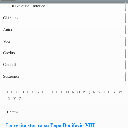
Il Giudizio Cattolico
Chi siamo
Autori
Voci
Credits
Contatti
Sostienici
A
- B
- C
- D
- E
- F
- G
- H
- I
- J
- K
- L
- M
- N
- O
- P
- Q
- R
- S
- T
- U
- V
- W
- X
- Y
- Z
>
Storia
La verità storica su Papa Bonifacio VIII