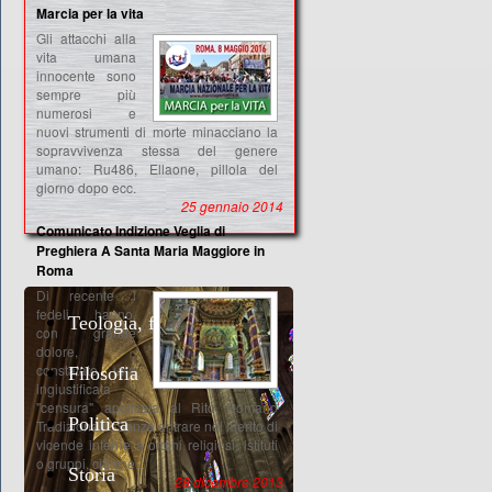
Marcia per la vita
Gli attacchi alla
vita umana
innocente sono
sempre più
numerosi e
nuovi strumenti di morte minacciano la
sopravvivenza stessa del genere
umano: Ru486, Ellaone, pillola del
giorno dopo ecc.
25 gennaio 2014
Comunicato Indizione Veglia di
Preghiera A Santa Maria Maggiore in
Roma
Di recente i
fedeli hanno,
Teologia, fede, morale
con grande
dolore,
constatato una
Filosofia
ingiustificata
"censura" applicata al Rito Romano
Politica
Tradizionale. Senza entrare nel merito di
vicende interne a ordini religiosi, istituti
o gruppi, ciò che...
Storia
28 dicembre 2013