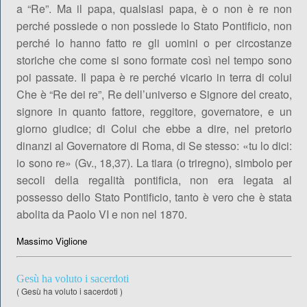
a “Re”. Ma il papa, qualsiasi papa, è o non è re non
perché possiede o non possiede lo Stato Pontificio, non
perché lo hanno fatto re gli uomini o per circostanze
storiche che come si sono formate così nel tempo sono
poi passate. Il papa è re perché vicario in terra di colui
Che è “Re dei re”, Re dell’universo e Signore del creato,
signore in quanto fattore, reggitore, governatore, e un
giorno giudice; di Colui che ebbe a dire, nel pretorio
dinanzi al Governatore di Roma, di Se stesso: «tu lo dici:
io sono re» (Gv., 18,37). La tiara (o triregno), simbolo per
secoli della regalità pontificia, non era legata al
possesso dello Stato Pontificio, tanto è vero che è stata
abolita da Paolo VI e non nel 1870.
Massimo Viglione
Gesù ha voluto i sacerdoti
(
Gesù ha voluto i sacerdoti
)