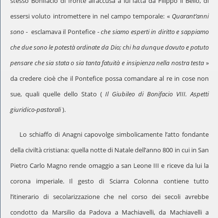
stesso Bonifacio di fronte all’accusa a lui fatta da Filippo il Bello, di
essersi voluto intromettere in nel campo temporale: «
Quarant’anni
sono
- esclamava il Pontefice -
che siamo esperti in diritto e sappiamo
che due sono le potestà ordinate da Dio; chi ha dunque dovuto e potuto
pensare che sia stata o sia tanta fatuità e insipienza nella nostra testa
»
da credere cioè che il Pontefice possa comandare al re in cose non
sue, quali quelle dello Stato (
Il Giubileo di Bonifacio VIII. Aspetti
giuridico-pastorali
).
Lo schiaffo di Anagni capovolge simbolicamente l’atto fondante
della civiltà cristiana: quella notte di Natale dell’anno 800 in cui in San
Pietro Carlo Magno rende omaggio a san Leone III e riceve da lui la
corona imperiale. Il gesto di Sciarra Colonna contiene tutto
l’itinerario di secolarizzazione che nel corso dei secoli avrebbe
condotto da Marsilio da Padova a Machiavelli, da Machiavelli a